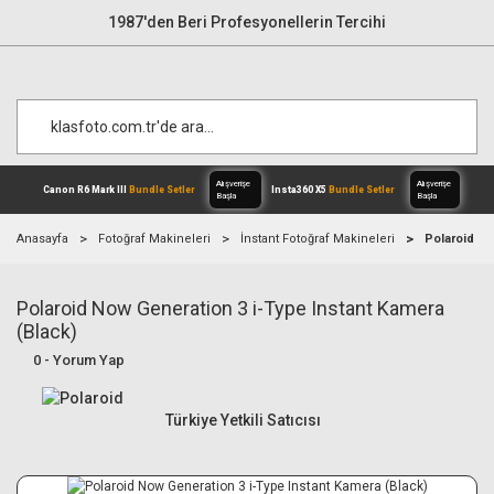
1987'den Beri Profesyonellerin Tercihi
Anasayfa
Fotoğraf Makineleri
İnstant Fotoğraf Makineleri
Polaroid No
Polaroid Now Generation 3 i-Type Instant Kamera
Alışverişe
Canon R6 Mark III
Bundle Setler
Inst
Başla
(Black)
0 - Yorum Yap
Türkiye Yetkili Satıcısı