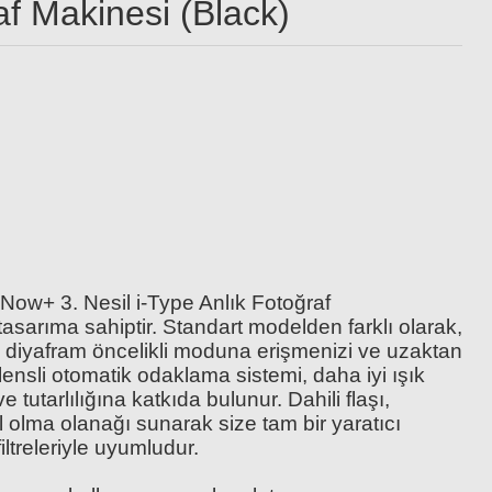
f Makinesi (Black)
lm for i-Type (Siyah-Beyaz)
1.499,00 TL
ow+ 3. Nesil i-Type Anlık Fotoğraf
asarıma sahiptir. Standart modelden farklı olarak,
, diyafram öncelikli moduna erişmenizi ve uzaktan
lensli otomatik odaklama sistemi, daha iyi ışık
 tutarlılığına katkıda bulunur. Dahili flaşı,
l olma olanağı sunarak size tam bir yaratıcı
ltreleriyle uyumludur.