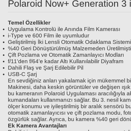
Polaroid Now+ Generation 3 i
Polaroid Color Film for i-Type
Temel Özellikler
Uygulama Kontrolü ile Anında Film Kamerası
i-Type ve 600 Film ile uyumludur
Polaroid Color Film 600 - X40
1.899,00 TL
Geliştirilmiş İki Lensli Otomatik Odaklama Sistemi
%40 Geri Dönüştürülmüş Malzemeden Üretilmişti
Çift Pozlama ve Otomatik Zamanlayıcı Modları
f/11'den f/64'e kadar Altı Kullanılabilir Diyafram
6.599,00 TL
Dahili Flaş ve Şarj Edilebilir Pil
USB-C Şarj
En sevdiğiniz anları yakalamak için mükemmel bi
Makinesi, daha keskin görüntüler ve değişen ışık 
bu kameranın Polaroid Uygulaması aracılığıyla ak
kumandaları kullanmanızı sağlar. Bu 3. nesil kamer
ölçer konumu ve iyileştirilmiş bir aralık sensörü bu
otomatik zamanlayıcısı ve çift pozlama modu, fotoğ
özgürlük sağlar. Ayrıca, bu kamera %40 geri dönüş
Ek Kamera Avantajları