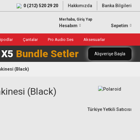
0 (212) 520 29 20
Hakkımızda
Banka Bilgileri
Merhaba, Giriş Yap
Hesabım
Sepetim
ripodlar
Çantalar
Pro Audio Ses
Aksesuarlar
0 X5
Bundle Setler
Alışverişe Başla
kinesi (Black)
kinesi (Black)
Türkiye Yetkili Satıcısı