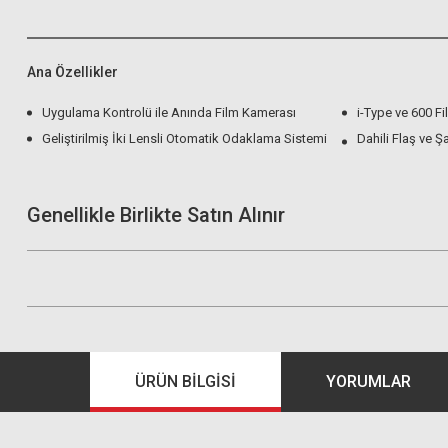
Ana Özellikler
Uygulama Kontrolü ile Anında Film Kamerası
i-Type ve 600 Fi
Geliştirilmiş İki Lensli Otomatik Odaklama Sistemi
Dahili Flaş ve Şar
Genellikle Birlikte Satın Alınır
ÜRÜN BILGISI
YORUMLAR