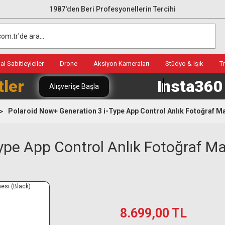
1987'den Beri Profesyonellerin Tercihi
l Sabitleyiciler
Drone
Aksiyon Kameraları
Stüdyo & Işık
T
tler
Insta36
Alışverişe Başla
Polaroid Now+ Generation 3 i-Type App Control Anlık Fotoğraf Ma
ype App Control Anlık Fotoğraf Ma
8.699,00 TL