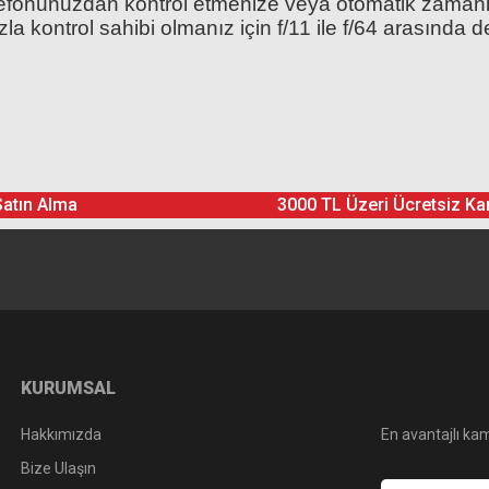
elefonunuzdan kontrol etmenize veya otomatik zamanl
a kontrol sahibi olmanız için f/11 ile f/64 arasında değ
akinesi Uygulama Kontrolü ile (Siyah)
 Film - Renkli Çerçeveli
Ürün hakkında henüz soru sorulmamış.
Bu ürüne yorum yapın! Puan Kazanın
59,00 TL
Satın Alma
3000 TL Üzeri Ücretsiz Ka
Yorum Yaz
Soru Sor
KURUMSAL
Hakkımızda
En avantajlı kam
Bize Ulaşın