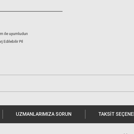
lm ile uyumludurı
j Edilebilir Pil
UZMANLARIMIZA SORUN
TAKSIT SEÇENE