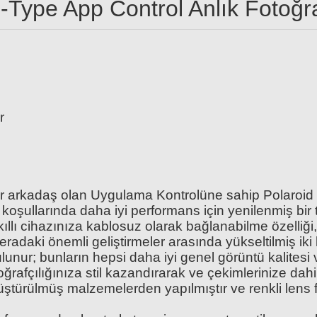
-Type App Control Anlık Fotoğra
Polaroid Color 600 Film (8 Adet)
 Film Paketi
Polaroid B&W Fi
1.499,00 TL
r
r arkadaş olan Uygulama Kontrolüne sahip Polaroid N
koşullarında daha iyi performans için yenilenmiş bir t
ıllı cihazınıza kablosuz olarak bağlanabilme özelliği
adaki önemli geliştirmeler arasında yükseltilmiş iki 
lunur; bunların hepsi daha iyi genel görüntü kalitesi ve
rafçılığınıza stil kazandırarak ve çekimlerinize dahi
türülmüş malzemelerden yapılmıştır ve renkli lens fi