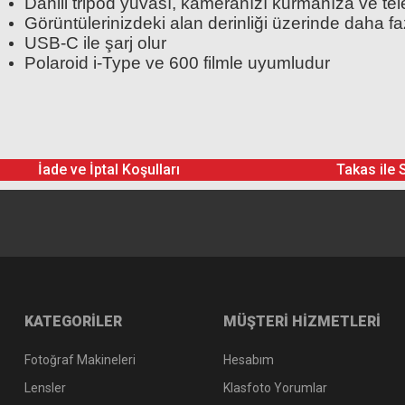
Dahili tripod yuvası, kameranızı kurmanıza ve t
Görüntülerinizdeki alan derinliği üzerinde daha fazl
USB-C ile şarj olur
Polaroid i-Type ve 600 filmle uyumludur
Polaroid Color 600 Round Frame 8'li Film
Polaroid Now+ Generation 3 i-Type Anlık Fotoğraf M
Polaroid Color 600
Bilek Kayışı
1.299,00 TL
1.0
İade ve İptal Koşulları
Takas ile 
KATEGORİLER
MÜŞTERİ HİZMETLERİ
Fotoğraf Makineleri
Hesabım
Lensler
Klasfoto Yorumlar