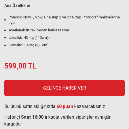
Ana Özellikler
Polaroid Now+, Now, OneStep 2 ve OneStep+ fotoğraf makinelerine
uyar
Ayarlanabilir, tek beden herkese uyar
Uzunluk: 43 inç (110cm)n
Genişlik: 1,4 inç (3,5 cm)
599,00 TL
GELİNCE HABER VER
Bu ürünü satın aldığınızda
60 puan
kazanacaksınız.
Haftaİçi
Saat 16:00'a
kadar verilen siparişler aynı gün
kargoda!