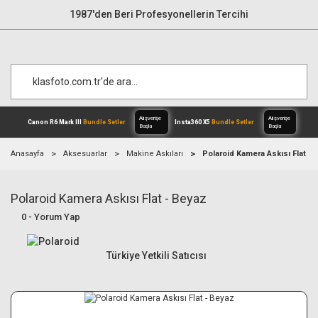
1987'den Beri Profesyonellerin Tercihi
Anasayfa
Aksesuarlar
Makine Askıları
Polaroid Kamera Askısı Flat - 
Polaroid Kamera Askısı Flat - Beyaz
Alışverişe
Canon R6 Mark III
Bundle Setler
Inst
Başla
0 - Yorum Yap
Türkiye Yetkili Satıcısı