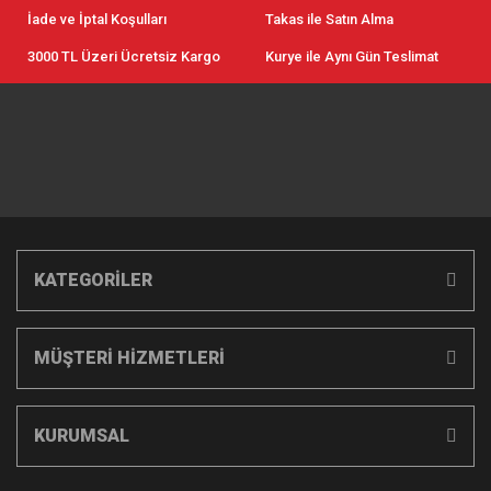
İade ve İptal Koşulları
Takas ile Satın Alma
3000 TL Üzeri Ücretsiz Kargo
Kurye ile Aynı Gün Teslimat
KATEGORİLER
MÜŞTERİ HİZMETLERİ
KURUMSAL