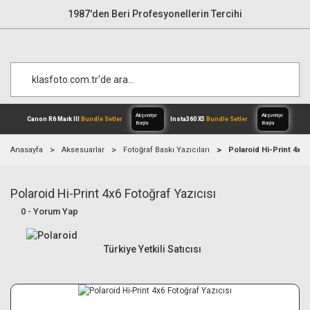
1987'den Beri Profesyonellerin Tercihi
Anasayfa
Aksesuarlar
Fotoğraf Baskı Yazıcıları
Polaroid Hi-Print 4x6 
Polaroid Hi-Print 4x6 Fotoğraf Yazıcısı
Alışverişe
Canon R6 Mark III
Bundle Setler
Inst
Başla
0 - Yorum Yap
Türkiye Yetkili Satıcısı