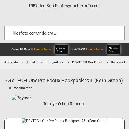
1987'den Beri Profesyonellerin Tercihi
Anasayfa
Çantalar
Sırt Çantaları
PGYTECH OnePro Focux Backpack 25
PGYTECH OnePro Focux Backpack 25L (Fern Green)
Alışverişe
Canon R6 Mark III
Bundle Setler
Inst
Başla
0 - Yorum Yap
Türkiye Yetkili Satıcısı