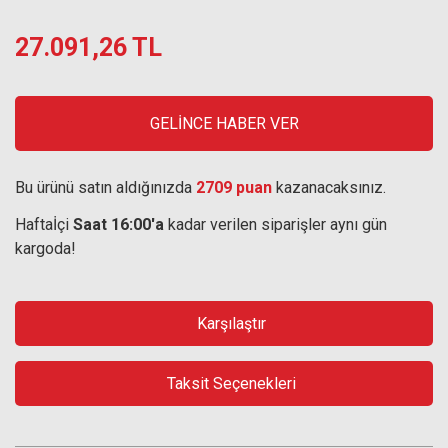
27.091,26 TL
GELİNCE HABER VER
Bu ürünü satın aldığınızda
2709 puan
kazanacaksınız.
Haftaİçi
Saat 16:00'a
kadar verilen siparişler aynı gün
kargoda!
Karşılaştır
Taksit Seçenekleri