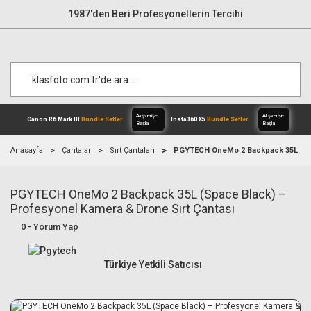
1987'den Beri Profesyonellerin Tercihi
Anasayfa
Çantalar
Sırt Çantaları
PGYTECH OneMo 2 Backpack 35L (Spa
PGYTECH OneMo 2 Backpack 35L (Space Black) –
Alışverişe
Canon R6 Mark III
Bundle Setler
Inst
Başla
Profesyonel Kamera & Drone Sırt Çantası
0 - Yorum Yap
Türkiye Yetkili Satıcısı