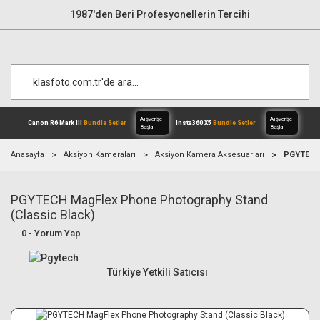
1987'den Beri Profesyonellerin Tercihi
Anasayfa
Aksiyon Kameraları
Aksiyon Kamera Aksesuarları
PGYTECH 
PGYTECH MagFlex Phone Photography Stand
Alışverişe
Canon R6 Mark III
Bundle Setler
Inst
Başla
(Classic Black)
0 - Yorum Yap
Türkiye Yetkili Satıcısı