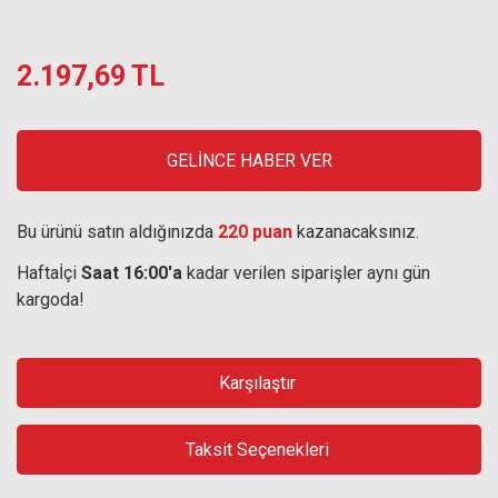
2.197,69 TL
GELİNCE HABER VER
Bu ürünü satın aldığınızda
220 puan
kazanacaksınız.
Haftaİçi
Saat 16:00'a
kadar verilen siparişler aynı gün
kargoda!
Karşılaştır
Taksit Seçenekleri