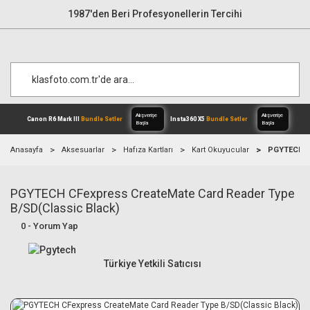
1987'den Beri Profesyonellerin Tercihi
Anasayfa
Aksesuarlar
Hafıza Kartları
Kart Okuyucular
PGYTECH CF
PGYTECH CFexpress CreateMate Card Reader Type
Alışverişe
Canon R6 Mark III
Bundle Setler
Inst
Başla
B/SD(Classic Black)
0 - Yorum Yap
Türkiye Yetkili Satıcısı