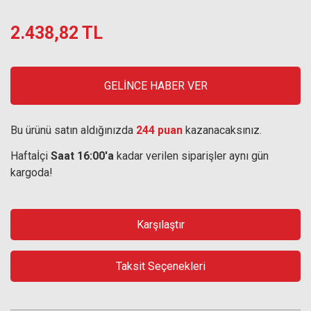
2.438,82 TL
GELİNCE HABER VER
Bu ürünü satın aldığınızda
244 puan
kazanacaksınız.
Haftaİçi
Saat 16:00'a
kadar verilen siparişler aynı gün
kargoda!
Karşılaştır
Taksit Seçenekleri