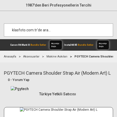
1987'den Beri Profesyonellerin Tercihi
Anasayfa
Aksesuarlar
Makine Askıları
PGYTECH Camera Shoulder Stra
PGYTECH Camera Shoulder Strap Air (Modern Art) L
Alışverişe
Canon R6 Mark III
Bundle Setler
Inst
Başla
0 - Yorum Yap
Türkiye Yetkili Satıcısı