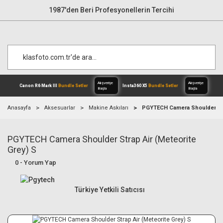
1987'den Beri Profesyonellerin Tercihi
Anasayfa
Aksesuarlar
Makine Askıları
PGYTECH Camera Shoulder Stra
PGYTECH Camera Shoulder Strap Air (Meteorite
Alışverişe
Canon R6 Mark III
Bundle Setler
Inst
Başla
Grey) S
0 - Yorum Yap
Türkiye Yetkili Satıcısı