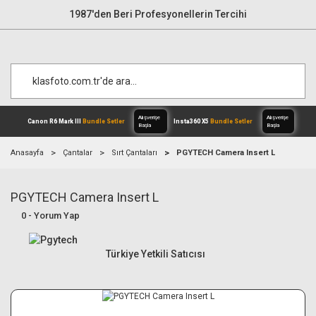
1987'den Beri Profesyonellerin Tercihi
Anasayfa
Çantalar
Sırt Çantaları
PGYTECH Camera Insert L
PGYTECH Camera Insert L
Alışverişe
Canon R6 Mark III
Bundle Setler
Inst
Başla
0 - Yorum Yap
Türkiye Yetkili Satıcısı