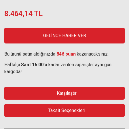
8.464,14 TL
GELİNCE HABER VER
Bu ürünü satın aldığınızda
846 puan
kazanacaksınız.
Haftaİçi
Saat 16:00'a
kadar verilen siparişler aynı gün
kargoda!
Karşılaştır
Taksit Seçenekleri