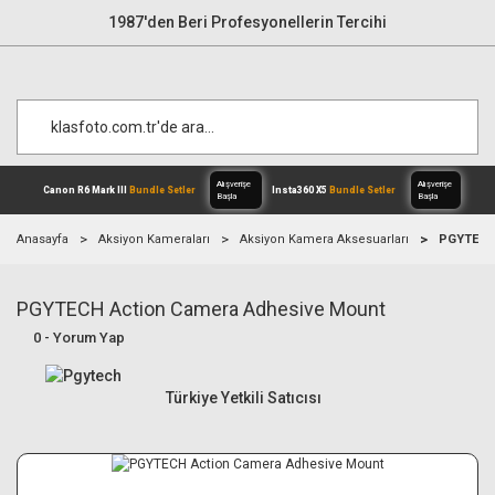
1987'den Beri Profesyonellerin Tercihi
Anasayfa
Aksiyon Kameraları
Aksiyon Kamera Aksesuarları
PGYTECH 
PGYTECH Action Camera Adhesive Mount
Alışverişe
Canon R6 Mark III
Bundle Setler
Inst
Başla
0 - Yorum Yap
Türkiye Yetkili Satıcısı