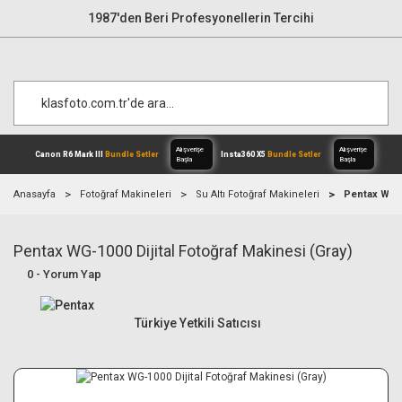
1987'den Beri Profesyonellerin Tercihi
Anasayfa
Fotoğraf Makineleri
Su Altı Fotoğraf Makineleri
Pentax WG-1
Pentax WG-1000 Dijital Fotoğraf Makinesi (Gray)
Alışverişe
Canon R6 Mark III
Bundle Setler
Inst
Başla
0 - Yorum Yap
Türkiye Yetkili Satıcısı