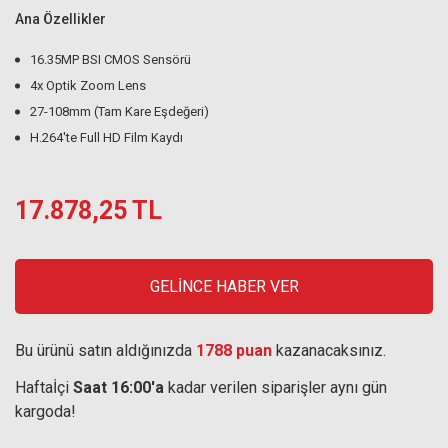
Ana Özellikler
16.35MP BSI CMOS Sensörü
4x Optik Zoom Lens
27-108mm (Tam Kare Eşdeğeri)
H.264'te Full HD Film Kaydı
17.878,25 TL
GELİNCE HABER VER
Bu ürünü satın aldığınızda
1788 puan
kazanacaksınız.
Haftaİçi
Saat 16:00'a
kadar verilen siparişler aynı gün
kargoda!