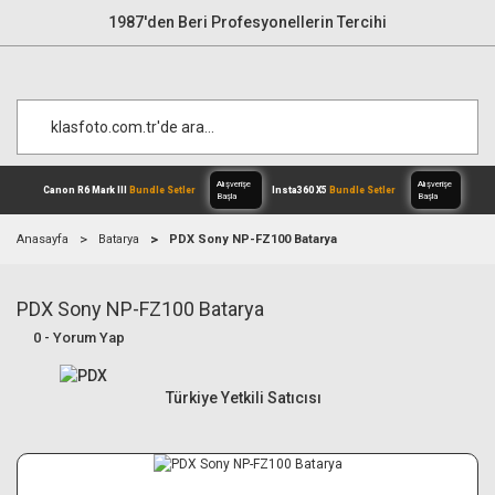
1987'den Beri Profesyonellerin Tercihi
Anasayfa
Batarya
PDX Sony NP-FZ100 Batarya
PDX Sony NP-FZ100 Batarya
Alışverişe
Canon R6 Mark III
Bundle Setler
Inst
Başla
0 - Yorum Yap
Türkiye Yetkili Satıcısı