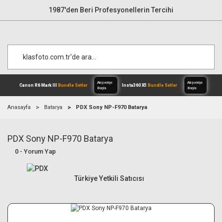
1987'den Beri Profesyonellerin Tercihi
Anasayfa
Batarya
PDX Sony NP-F970 Batarya
PDX Sony NP-F970 Batarya
Alışverişe
Canon R6 Mark III
Bundle Setler
Inst
Başla
0 - Yorum Yap
Türkiye Yetkili Satıcısı