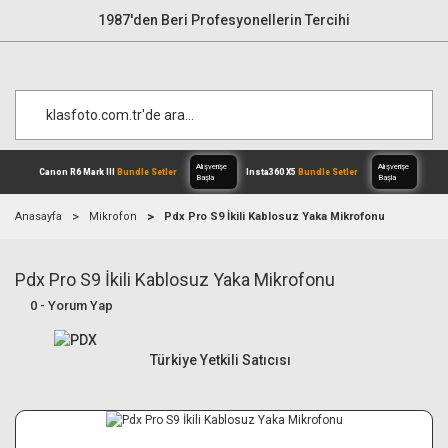
1987'den Beri Profesyonellerin Tercihi
Anasayfa
Mikrofon
Pdx Pro S9 İkili Kablosuz Yaka Mikrofonu
Pdx Pro S9 İkili Kablosuz Yaka Mikrofonu
Alışverişe
Canon R6 Mark III
Bundle Setler
Inst
Başla
0 - Yorum Yap
Türkiye Yetkili Satıcısı