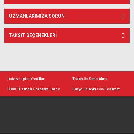
UZMANLARIMIZA SORUN
TAKSIT SEÇENEKLERI
İade ve İptal Koşulları
Takas ile Satın Alma
3000 TL Üzeri Ücretsiz Kargo
Kurye ile Aynı Gün Teslimat