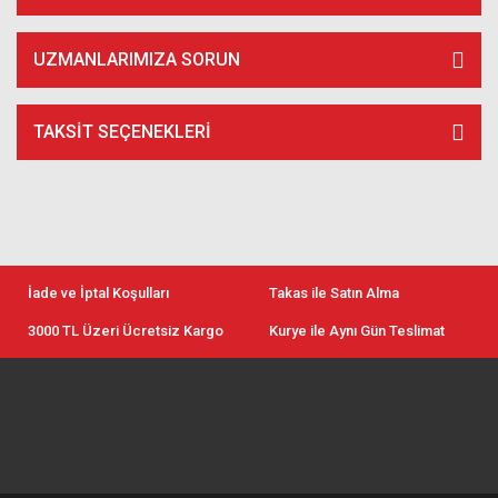
UZMANLARIMIZA SORUN
TAKSIT SEÇENEKLERI
İade ve İptal Koşulları
Takas ile Satın Alma
3000 TL Üzeri Ücretsiz Kargo
Kurye ile Aynı Gün Teslimat