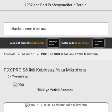
1987'den Beri Profesyonellerin Tercihi
Anasayfa
Mikrofon
PDX PRO S8 İkili Kablosuz Yaka Mikrofonu
PDX PRO S8 İkili Kablosuz Yaka Mikrofonu
Alışverişe
Canon R6 Mark III
Bundle Setler
Inst
Başla
0 - Yorum Yap
Türkiye Yetkili Satıcısı