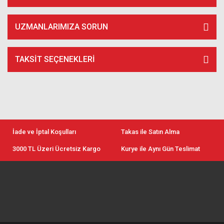
UZMANLARIMIZA SORUN
TAKSIT SEÇENEKLERI
İade ve İptal Koşulları
Takas ile Satın Alma
3000 TL Üzeri Ücretsiz Kargo
Kurye ile Aynı Gün Teslimat