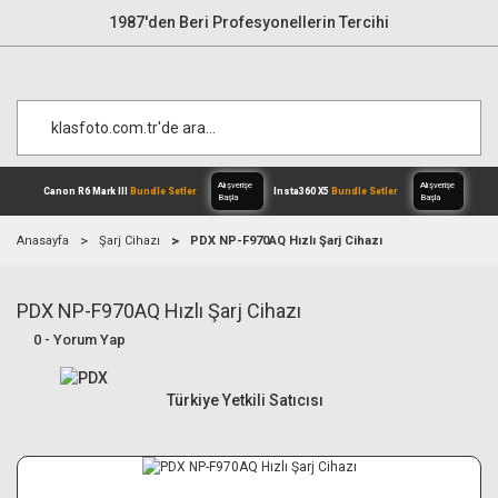
1987'den Beri Profesyonellerin Tercihi
Anasayfa
Şarj Cihazı
PDX NP-F970AQ Hızlı Şarj Cihazı
PDX NP-F970AQ Hızlı Şarj Cihazı
Alışverişe
Canon R6 Mark III
Bundle Setler
Inst
Başla
0 - Yorum Yap
Türkiye Yetkili Satıcısı