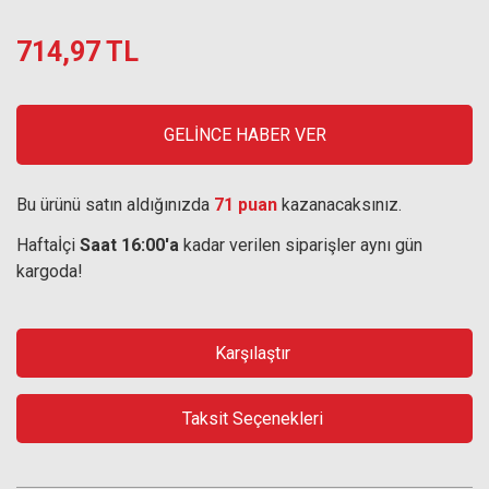
714,97 TL
GELİNCE HABER VER
Bu ürünü satın aldığınızda
71 puan
kazanacaksınız.
Haftaİçi
Saat 16:00'a
kadar verilen siparişler aynı gün
kargoda!
Karşılaştır
Taksit Seçenekleri