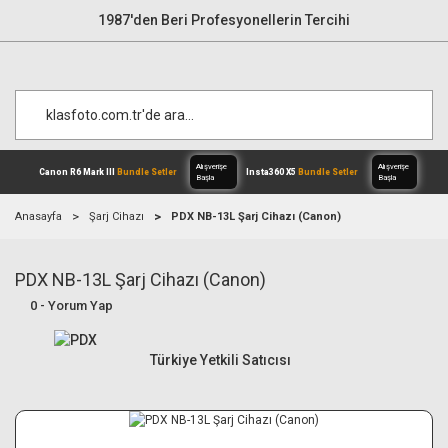
1987'den Beri Profesyonellerin Tercihi
Anasayfa
Şarj Cihazı
PDX NB-13L Şarj Cihazı (Canon)
PDX NB-13L Şarj Cihazı (Canon)
Alışverişe
Canon R6 Mark III
Bundle Setler
Inst
Başla
0 - Yorum Yap
Türkiye Yetkili Satıcısı