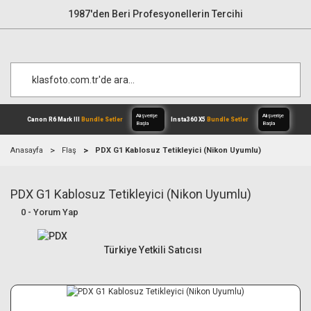
1987'den Beri Profesyonellerin Tercihi
Anasayfa
Flaş
PDX G1 Kablosuz Tetikleyici (Nikon Uyumlu)
PDX G1 Kablosuz Tetikleyici (Nikon Uyumlu)
Alışverişe
Canon R6 Mark III
Bundle Setler
Inst
Başla
0 - Yorum Yap
Türkiye Yetkili Satıcısı