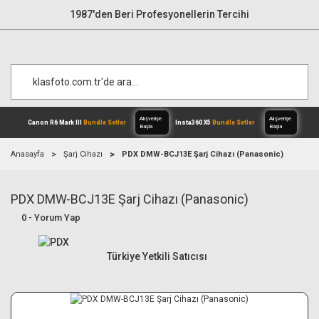
1987'den Beri Profesyonellerin Tercihi
Anasayfa
Şarj Cihazı
PDX DMW-BCJ13E Şarj Cihazı (Panasonic)
PDX DMW-BCJ13E Şarj Cihazı (Panasonic)
Alışverişe
Canon R6 Mark III
Bundle Setler
Inst
Başla
0 - Yorum Yap
Türkiye Yetkili Satıcısı