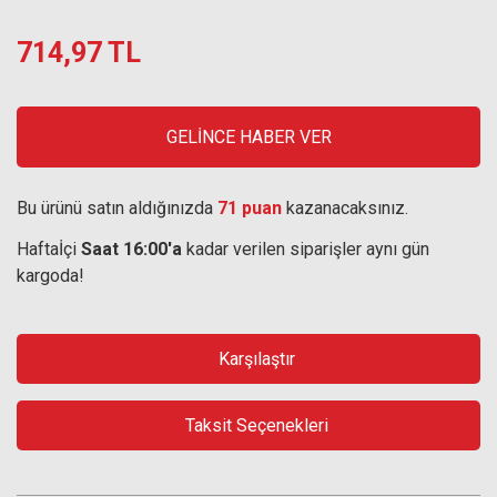
714,97 TL
GELİNCE HABER VER
Bu ürünü satın aldığınızda
71 puan
kazanacaksınız.
Haftaİçi
Saat 16:00'a
kadar verilen siparişler aynı gün
kargoda!
Karşılaştır
Taksit Seçenekleri