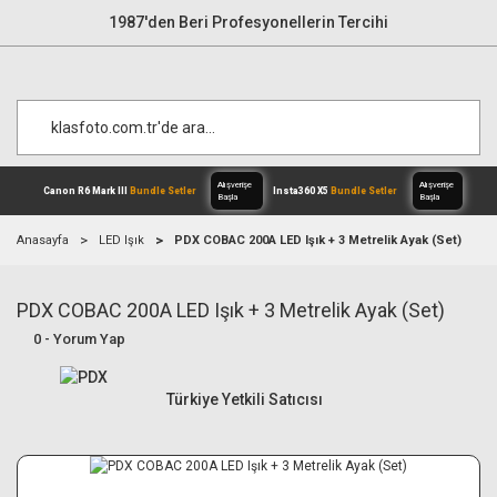
1987'den Beri Profesyonellerin Tercihi
Anasayfa
LED Işık
PDX COBAC 200A LED Işık + 3 Metrelik Ayak (Set)
PDX COBAC 200A LED Işık + 3 Metrelik Ayak (Set)
Alışverişe
Canon R6 Mark III
Bundle Setler
Inst
Başla
0 - Yorum Yap
Türkiye Yetkili Satıcısı