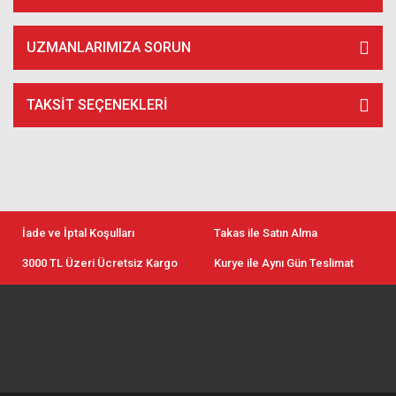
UZMANLARIMIZA SORUN
TAKSIT SEÇENEKLERI
İade ve İptal Koşulları
Takas ile Satın Alma
3000 TL Üzeri Ücretsiz Kargo
Kurye ile Aynı Gün Teslimat