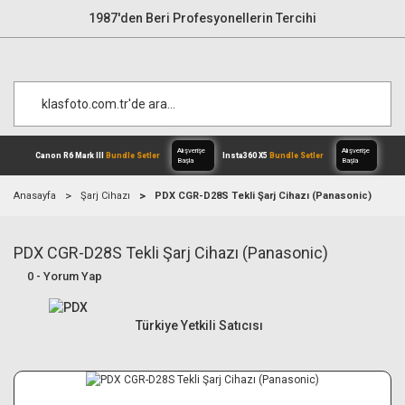
1987'den Beri Profesyonellerin Tercihi
Anasayfa
Şarj Cihazı
PDX CGR-D28S Tekli Şarj Cihazı (Panasonic)
PDX CGR-D28S Tekli Şarj Cihazı (Panasonic)
Alışverişe
Canon R6 Mark III
Bundle Setler
Inst
Başla
0 - Yorum Yap
Türkiye Yetkili Satıcısı