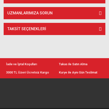
UZMANLARIMIZA SORUN
TAKSIT SEÇENEKLERI
İade ve İptal Koşulları
Takas ile Satın Alma
3000 TL Üzeri Ücretsiz Kargo
Kurye ile Aynı Gün Teslimat