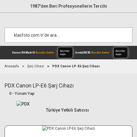
1987'den Beri Profesyonellerin Tercihi
Anasayfa
Şarj Cihazı
PDX Canon LP-E6 Şarj Cihazı
PDX Canon LP-E6 Şarj Cihazı
Alışverişe
Canon R6 Mark III
Bundle Setler
Inst
Başla
0 - Yorum Yap
Türkiye Yetkili Satıcısı