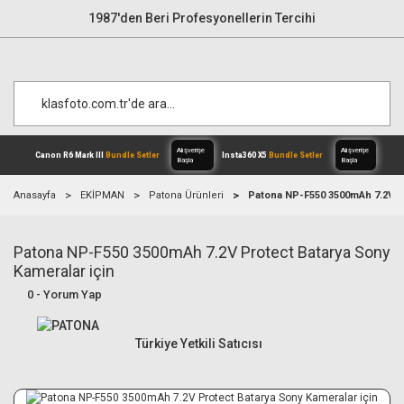
1987'den Beri Profesyonellerin Tercihi
Anasayfa
EKİPMAN
Patona Ürünleri
Patona NP-F550 3500mAh 7.2V Pr
Patona NP-F550 3500mAh 7.2V Protect Batarya Sony
Alışverişe
Canon R6 Mark III
Bundle Setler
Inst
Başla
Kameralar için
0 - Yorum Yap
Türkiye Yetkili Satıcısı