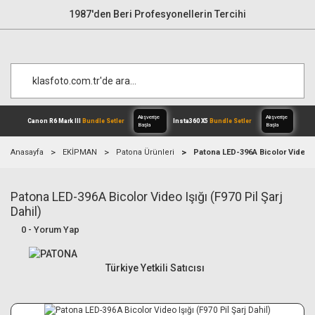
1987'den Beri Profesyonellerin Tercihi
Anasayfa
EKİPMAN
Patona Ürünleri
Patona LED-396A Bicolor Video Işı
Patona LED-396A Bicolor Video Işığı (F970 Pil Şarj
Alışverişe
Canon R6 Mark III
Bundle Setler
Inst
Başla
Dahil)
0 - Yorum Yap
Türkiye Yetkili Satıcısı