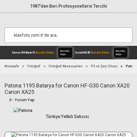
1987'den Beri Profesyonellerin Tercihi
Anasayfa
Fotoğraf
Fotoğraf Aksesuarları
Pil ve Şarj Cihazi
Patona
Patona 1195 Batarya for Canon HF-G30 Canon XA20
Alışverişe
Canon R6 Mark III
Bundle Setler
Inst
Başla
Canon XA25
0 - Yorum Yap
Türkiye Yetkili Satıcısı