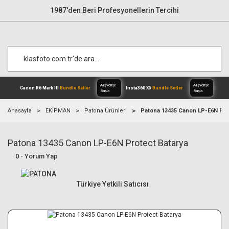
1987'den Beri Profesyonellerin Tercihi
Anasayfa
EKİPMAN
Patona Ürünleri
Patona 13435 Canon LP-E6N Pro
Patona 13435 Canon LP-E6N Protect Batarya
Alışverişe
Canon R6 Mark III
Bundle Setler
Inst
Başla
0 - Yorum Yap
Türkiye Yetkili Satıcısı