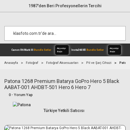
1987'den Beri Profesyonellerin Tercihi
Anasayfa
Fotoğraf
Fotoğraf Aksesuarları
Pil ve Şarj Cihazi
Patona
Patona 1268 Premium Batarya GoPro Hero 5 Black
Alışverişe
Canon R6 Mark III
Bundle Setler
Inst
Başla
AABAT-001 AHDBT-501 Hero 6 Hero 7
0 - Yorum Yap
Türkiye Yetkili Satıcısı