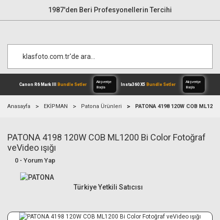
1987'den Beri Profesyonellerin Tercihi
Anasayfa
EKİPMAN
Patona Ürünleri
PATONA 4198 120W COB ML1200 Bi
PATONA 4198 120W COB ML1200 Bi Color Fotoğraf
Alışverişe
Canon R6 Mark III
Bundle Setler
Inst
Başla
veVideo ışığı
0 - Yorum Yap
Türkiye Yetkili Satıcısı