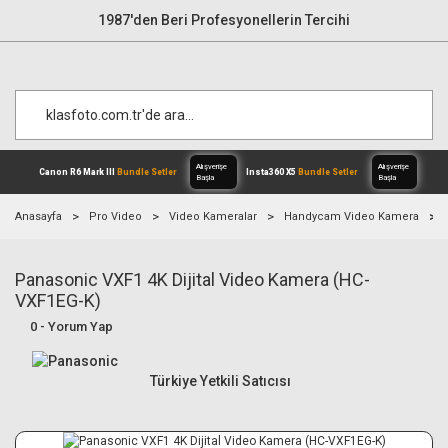
1987'den Beri Profesyonellerin Tercihi
Anasayfa
Pro Video
Video Kameralar
Handycam Video Kamera
Panasonic VXF1 4K Dijital Video Kamera (HC-
Alışverişe
Canon R6 Mark III
Bundle Setler
Inst
Başla
VXF1EG-K)
0 - Yorum Yap
Türkiye Yetkili Satıcısı