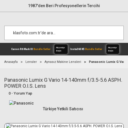
1987'den Beri Profesyonellerin Tercihi
Anasayfa
Lensler
Aynasız Makine Lensleri
Panasonic Lumix G Vario
Panasonic Lumix G Vario 14-140mm f/3.5-5.6 ASPH.
Alışverişe
Canon R6 Mark III
Bundle Setler
Inst
Başla
POWER O.I.S. Lens
0 - Yorum Yap
Türkiye Yetkili Satıcısı