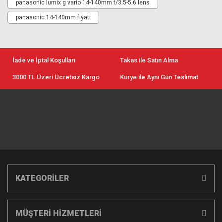
panasonic lumix g vario 14-140mm f/3.5-5.6 lens
panasonic 14-140mm fiyatı
İade ve İptal Koşulları
Takas ile Satın Alma
3000 TL Üzeri Ücretsiz Kargo
Kurye ile Aynı Gün Teslimat
KATEGORİLER
MÜŞTERİ HİZMETLERİ