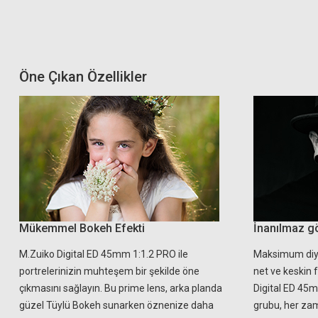
Öne Çıkan Özellikler
Mükemmel Bokeh Efekti
İnanılmaz gö
M.Zuiko Digital ED 45mm 1:1.2 PRO ile
Maksimum diyaf
portrelerinizin muhteşem bir şekilde öne
net ve keskin f
çıkmasını sağlayın. Bu prime lens, arka planda
Digital ED 45m
güzel Tüylü Bokeh sunarken öznenize daha
grubu, her zam