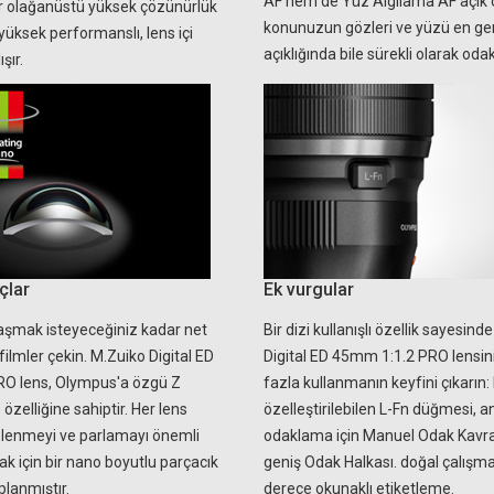
AF hem de Yüz Algılama AF açık 
r olağanüstü yüksek çözünürlük
konunuzun gözleri ve yüzü en ge
yüksek performanslı, lens içi
açıklığında bile sürekli olarak odak
şır.
çlar
Ek vurgular
aşmak isteyeceğiniz kadar net
Bir dizi kullanışlı özellik sayesind
filmler çekin. M.Zuiko Digital ED
Digital ED 45mm 1:1.2 PRO lensin
O lens, Olympus'a özgü Z
fazla kullanmanın keyfini çıkarın:
zelliğine sahiptir. Her lens
özelleştirilebilen L-Fn düğmesi, 
elenmeyi ve parlamayı önemli
odaklama için Manuel Odak Kavr
k için bir nano boyutlu parçacık
geniş Odak Halkası. doğal çalışm
planmıştır.
derece okunaklı etiketleme.