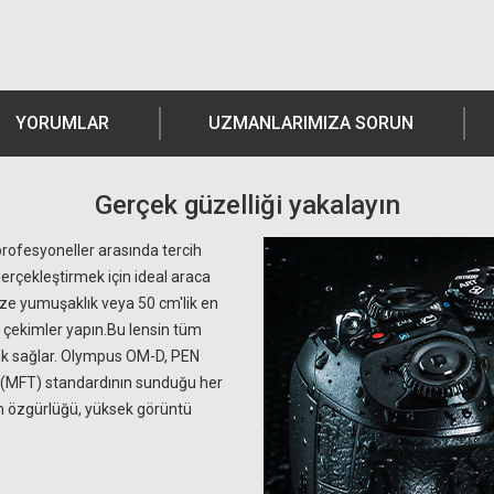
YORUMLAR
UZMANLARIMIZA SORUN
Gerçek güzelliği yakalayın
profesyoneller arasında tercih
 gerçekleştirmek için ideal araca
nize yumuşaklık veya 50 cm'lik en
n çekimler yapın.Bu lensin tüm
rlik sağlar. Olympus OM-D, PEN
s (MFT) standardının sunduğu her
im özgürlüğü, yüksek görüntü