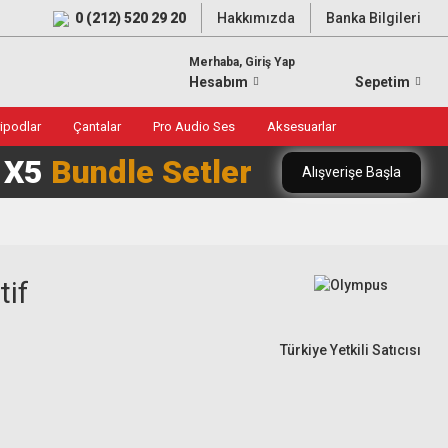
0 (212) 520 29 20
Hakkımızda
Banka Bilgileri
Merhaba, Giriş Yap
Hesabım
Sepetim
ripodlar
Çantalar
Pro Audio Ses
Aksesuarlar
0 X5
Bundle Setler
Alışverişe Başla
tif
Türkiye Yetkili Satıcısı