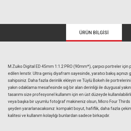
ÜRÜN BILGISI
M.Zuiko Digital ED 45mm 1:1.2 PRO (90mm*), çarpıcı portreler için 
edilen lenstir. Ultra geniş diyafram sayesinde, yaratıcı bakış açınızı
sahipsiniz. Daha fazla derinlik ekleyin ve Tüylü Bokeh ile portreleri
yakın odaklama mesafesinde sığ bir alan derinliği ile duygusal yakı
tasarımı size profesyonel kullanım için en üst düzeyde kullanılabili
veya başka bir uyumlu fotoğraf makineniz olsun, Micro Four Third
şeyden yararlanacaksınız: kompakt boyut, hafiflik, daha fazla çek
kalitesi ve kullanım kolaylığı bunlardan sadece birkaçıdır.