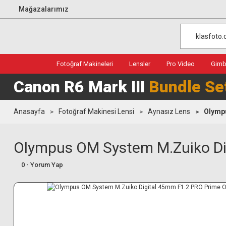
Mağazalarımız
Fotoğraf Makineleri
Lensler
Pro Video
Gimba
Canon R6 Mark III
Bundle Se
Anasayfa
Fotoğraf Makinesi Lensi
Aynasız Lens
Olympu
Olympus OM System M.Zuiko Dig
0 - Yorum Yap