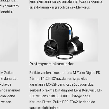
olduğunda,
lens elemanını su sıçramalarına, toza ve donma
niş diyafram
sıcaklıklarına karşı etkili bir şekilde korur.
lanabilir.
Profesyonel aksesuarlar
e M.Zuiko
Birlikte verilen aksesuarlarla M.Zuiko Digital ED
izi daha da
45mm 1:1.2 PRO'nuzdan en iyi şekilde
 kolayca
yararlanın: LC-62F Lens Kapağı, uygun düz
anında manuel
serbest bırakma kilit düğmeli Lens Koruyucu LH-
ama, daha
66B ve Lens Kılıfı LSC-0811. İsteğe bağlı
a ve son
Koruma Filtresi Zuiko PRF-ZD62 ile daha da
yaratıcı olabilirsiniz.