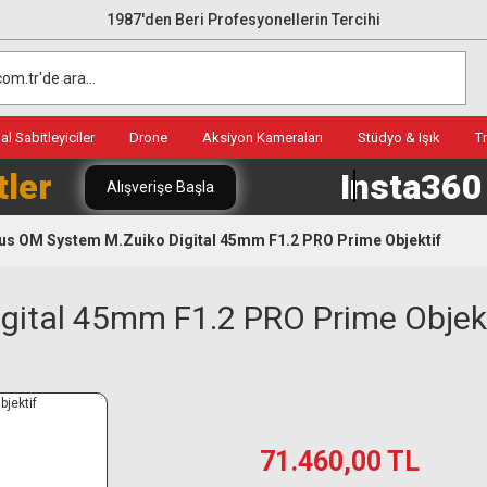
1987'den Beri Profesyonellerin Tercihi
l Sabitleyiciler
Drone
Aksiyon Kameraları
Stüdyo & Işık
T
tler
Insta36
Alışverişe Başla
s OM System M.Zuiko Digital 45mm F1.2 PRO Prime Objektif
ital 45mm F1.2 PRO Prime Objek
71.460,00 TL