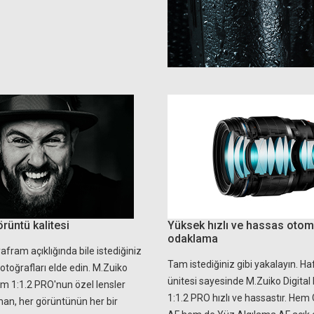
rüntü kalitesi
Yüksek hızlı ve hassas otom
odaklama
ram açıklığında bile istediğiniz
Tam istediğiniz gibi yakalayın. H
otoğrafları elde edin. M.Zuiko
ünitesi sayesinde M.Zuiko Digit
m 1:1.2 PRO'nun özel lensler
1:1.2 PRO hızlı ve hassastır. Hem
an, her görüntünün her bir