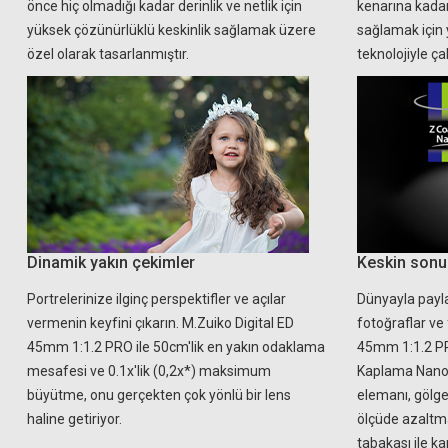
önce hiç olmadığı kadar derinlik ve netlik için
kenarına kada
yüksek çözünürlüklü keskinlik sağlamak üzere
sağlamak için 
özel olarak tasarlanmıştır.
teknolojiyle çalı
Dinamik yakın çekimler
Keskin sonu
Portrelerinize ilginç perspektifler ve açılar
Dünyayla payl
vermenin keyfini çıkarın. M.Zuiko Digital ED
fotoğraflar ve 
45mm 1:1.2 PRO ile 50cm'lik en yakın odaklama
45mm 1:1.2 PR
mesafesi ve 0.1x'lik (0,2x*) maksimum
Kaplama Nano ö
büyütme, onu gerçekten çok yönlü bir lens
elemanı, gölg
haline getiriyor.
ölçüde azaltma
tabakası ile ka