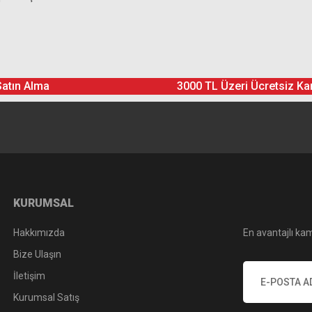
Ürün hakkında henüz soru sorulmamış.
Bu ürüne yorum yapın! Puan Kazanın
Satın Alma
3000 TL Üzeri Ücretsiz Ka
Yorum Yaz
Soru Sor
KURUMSAL
Hakkımızda
En avantajlı kam
Bize Ulaşın
İletişim
Kurumsal Satış