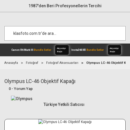
1987'den Beri Profesyonellerin Tercihi
Anasayfa
Fotoğraf
Fotoğraf Aksesuarları
Olympus LC-46 Objektif Kap
Olympus LC-46 Objektif Kapağı
Alışverişe
Canon R6 Mark III
Bundle Setler
Inst
Başla
0 - Yorum Yap
Türkiye Yetkili Satıcısı