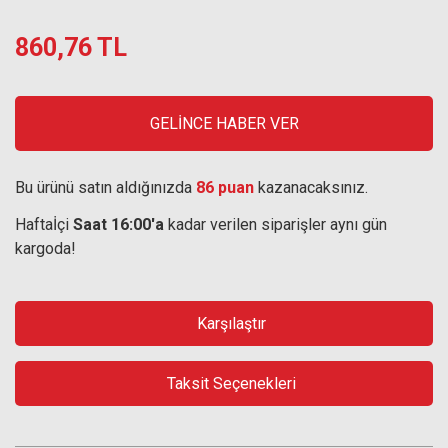
860,76 TL
GELİNCE HABER VER
Bu ürünü satın aldığınızda
86 puan
kazanacaksınız.
Haftaİçi
Saat 16:00'a
kadar verilen siparişler aynı gün
kargoda!
Karşılaştır
Taksit Seçenekleri