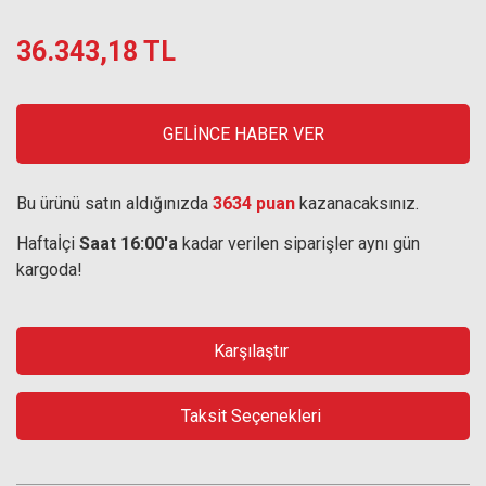
36.343,18 TL
GELİNCE HABER VER
Bu ürünü satın aldığınızda
3634 puan
kazanacaksınız.
Haftaİçi
Saat 16:00'a
kadar verilen siparişler aynı gün
kargoda!
Karşılaştır
Taksit Seçenekleri