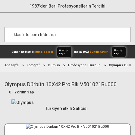
1987'den Beri Profesyonellerin Tercihi
Anasayfa
Fotoğraf
Dürbün
Profesyonel Dürbün
Olympus Dürbün
Olympus Dürbün 10X42 Pro Blk V501021Bu000
Alışverişe
Canon R6 Mark III
Bundle Setler
Inst
Başla
0 - Yorum Yap
Türkiye Yetkili Satıcısı