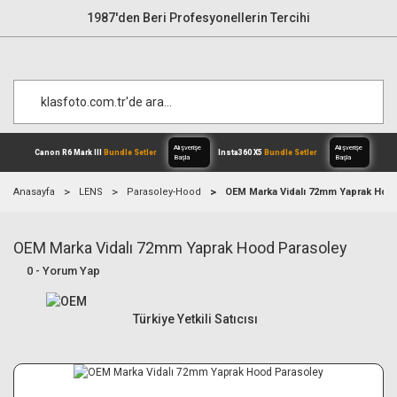
1987'den Beri Profesyonellerin Tercihi
Anasayfa
LENS
Parasoley-Hood
OEM Marka Vidalı 72mm Yaprak Hoo
OEM Marka Vidalı 72mm Yaprak Hood Parasoley
Alışverişe
Canon R6 Mark III
Bundle Setler
Inst
Başla
0 - Yorum Yap
Türkiye Yetkili Satıcısı