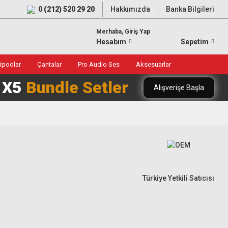
0 (212) 520 29 20
Hakkımızda
Banka Bilgileri
Merhaba, Giriş Yap
Hesabım
Sepetim
ripodlar
Çantalar
Pro Audio Ses
Aksesuarlar
0 X5
Bundle Setler
Alışverişe Başla
Türkiye Yetkili Satıcısı