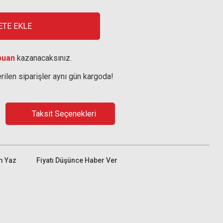
ETE EKLE
puan
kazanacaksınız.
rilen siparişler aynı gün kargoda!
Taksit Seçenekleri
m Yaz
Fiyatı Düşünce Haber Ver