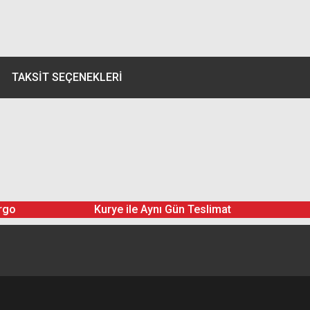
TAKSIT SEÇENEKLERI
rgo
Kurye ile Aynı Gün Teslimat