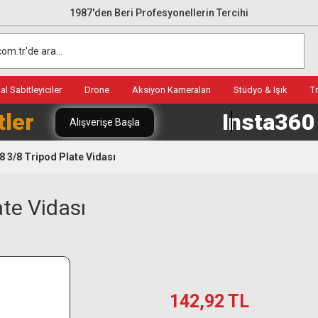
1987'den Beri Profesyonellerin Tercihi
l Sabitleyiciler
Drone
Aksiyon Kameraları
Stüdyo & Işık
T
tler
Insta36
Alışverişe Başla
3/8 Tripod Plate Vidası
te Vidası
142,92 TL