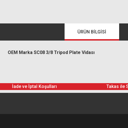
ÜRÜN BILGISI
OEM Marka SC08 3/8 Tripod Plate Vidası
İade ve İptal Koşulları
Takas ile 