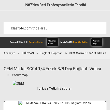
1987'den Beri Profesyonellerin Tercihi
Anasayfa
EKİPMAN
Bağlantı Ekipman
OEM Marka SC04 1/4 Erkek 3/8 D
OEM Marka SC04 1/4 Erkek 3/8 Dişi Bağlantı Vidası
Alışverişe
Canon R6 Mark III
Bundle Setler
Inst
Başla
0 - Yorum Yap
Türkiye Yetkili Satıcısı