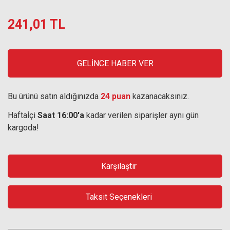
241,01 TL
GELİNCE HABER VER
Bu ürünü satın aldığınızda
24 puan
kazanacaksınız.
Haftaİçi
Saat 16:00'a
kadar verilen siparişler aynı gün
kargoda!
Karşılaştır
Taksit Seçenekleri