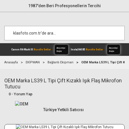
1987'den Beri Profesyonellerin Tercihi
Anasayfa
EKİPMAN
Bağlantı Ekipman
OEM Marka LS39 L Tipi Çift Kıza
OEM Marka LS39 L Tipi Çift Kızaklı Işık Flaş Mikrofon
Alışverişe
Canon R6 Mark III
Bundle Setler
Inst
Başla
Tutucu
0 - Yorum Yap
Türkiye Yetkili Satıcısı