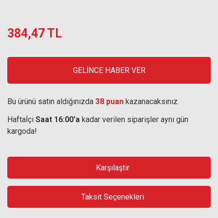
384,47 TL
GELİNCE HABER VER
Bu ürünü satın aldığınızda
38 puan
kazanacaksınız.
Haftaİçi
Saat 16:00'a
kadar verilen siparişler aynı gün
kargoda!
Karşılaştır
Taksit Seçenekleri