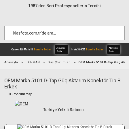
1987'den Beri Profesyonellerin Tercihi
Anasayfa
EKİPMAN
Güç Çözümleri
OEM Marka 5101 D-Tap Güç Aktar
OEM Marka 5101 D-Tap Güç Aktarım Konektör Tip B
Alışverişe
Canon R6 Mark III
Bundle Setler
Inst
Başla
Erkek
0 - Yorum Yap
Türkiye Yetkili Satıcısı