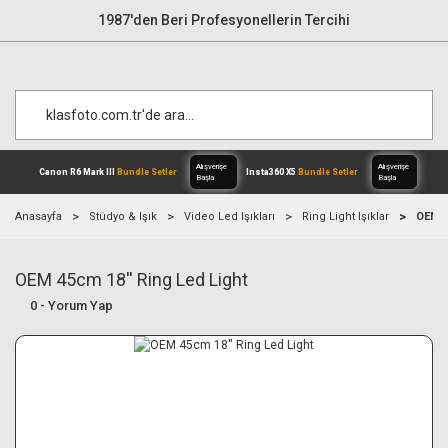
1987'den Beri Profesyonellerin Tercihi
Anasayfa
Stüdyo & Işık
Video Led Işıkları
Ring Light Işıklar
OEM 4
OEM 45cm 18'' Ring Led Light
Alışverişe
Canon R6 Mark III
Bundle Setler
Inst
Başla
0 - Yorum Yap