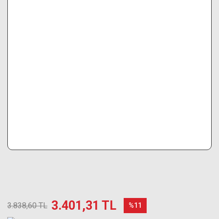
3.401,31 TL
3.838,60 TL
%11