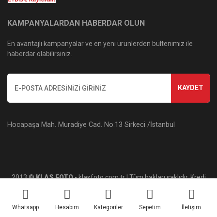
KAMPANYALARDAN HABERDAR OLUN
En avantajlı kampanyalar ve en yeni ürünlerden bültenimiz ile
haberdar olabilirsiniz.
KAYDET
Hocapaşa Mah. Muradiye Cad. No:13 Sirkeci /İstanbul
2013 ®
KLAS FOTO
- klasfoto.com.tr | Tüm hakları saklıdır. Kredi
kartı bilgileriniz 256bit SSL sertifikası ile korunmaktadır.
Whatsapp
Hesabım
Kategoriler
Sepetim
İletişim
ile
ideasoft
e-