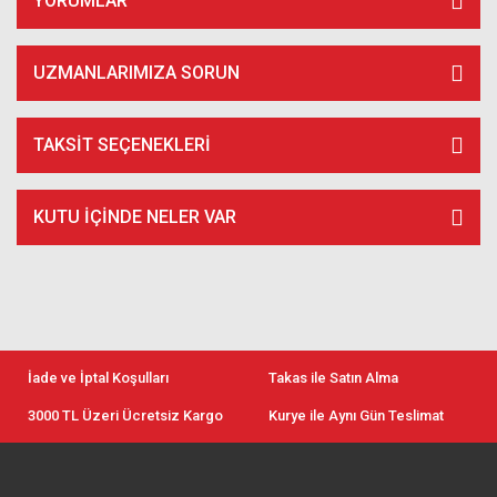
YORUMLAR
UZMANLARIMIZA SORUN
TAKSIT SEÇENEKLERI
KUTU İÇİNDE NELER VAR
İade ve İptal Koşulları
Takas ile Satın Alma
3000 TL Üzeri Ücretsiz Kargo
Kurye ile Aynı Gün Teslimat