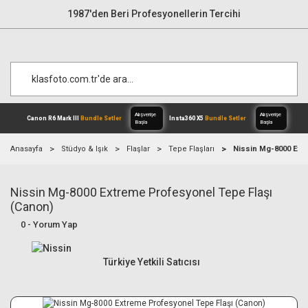
1987'den Beri Profesyonellerin Tercihi
Anasayfa
Stüdyo & Işık
Flaşlar
Tepe Flaşları
Nissin Mg-8000 Ext
Nissin Mg-8000 Extreme Profesyonel Tepe Flaşı
Alışverişe
Canon R6 Mark III
Bundle Setler
Inst
Başla
(Canon)
0 - Yorum Yap
Türkiye Yetkili Satıcısı