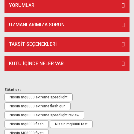
YORUMLAR
UZMANLARIMIZA SORUN
TAKSIT SEÇENEKLERI
KUTU İÇİNDE NELER VAR
Etiketler :
Nissin mg8000 extreme speedlight
Nissin mg8000 extreme flash gun
Nissin mg8000 extreme speedlight review
Nissin mg8000 flash
Nissin mg8000 test
Nissin MG8000 fiyatı