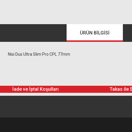
ÜRÜN BILGISI
Nisi Dus Ultra Slim Pro CPL 77mm
İade ve İptal Koşulları
Takas ile 