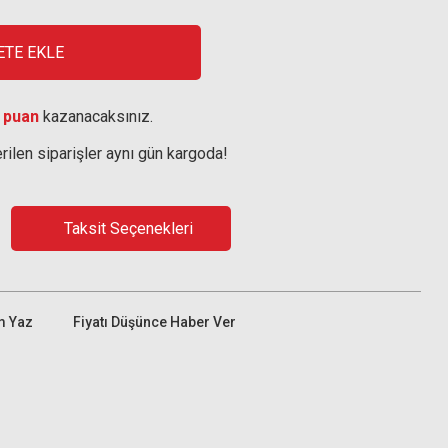
ETE EKLE
 puan
kazanacaksınız.
rilen siparişler aynı gün kargoda!
Taksit Seçenekleri
m Yaz
Fiyatı Düşünce Haber Ver