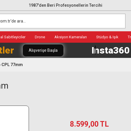
1987'den Beri Profesyonellerin Tercihi
l Sabitleyiciler
Drone
Aksiyon Kameraları
Stüdyo & Işık
T
tler
Insta36
Alışverişe Başla
ro CPL 77mm
7mm
8.599,00 TL