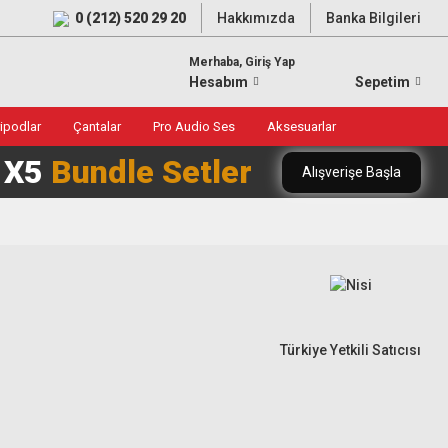
0 (212) 520 29 20
Hakkımızda
Banka Bilgileri
Merhaba, Giriş Yap
Hesabım
Sepetim
ripodlar
Çantalar
Pro Audio Ses
Aksesuarlar
0 X5
Bundle Setler
Alışverişe Başla
Türkiye Yetkili Satıcısı