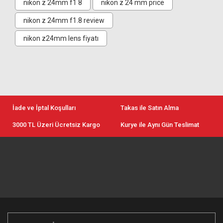
nikon z 24mm f1 8
nikon z 24 mm price
nikon z 24mm f1.8 review
nikon z24mm lens fiyatı
İade ve İptal Koşulları
Takas ile Satın Alma
3000 TL Üzeri Ücretsiz Kargo
Kurye ile Aynı Gün Teslimat