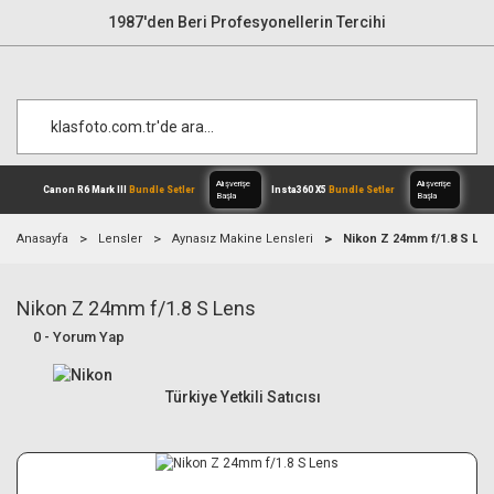
1987'den Beri Profesyonellerin Tercihi
Anasayfa
Lensler
Aynasız Makine Lensleri
Nikon Z 24mm f/1.8 S Le
Nikon Z 24mm f/1.8 S Lens
Alışverişe
Canon R6 Mark III
Bundle Setler
Inst
Başla
0 - Yorum Yap
Türkiye Yetkili Satıcısı