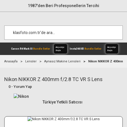
1987'den Beri Profesyonellerin Tercihi
Anasayfa
Lensler
Aynasız Makine Lensleri
Nikon NIKKOR Z 400mm f/
Nikon NIKKOR Z 400mm f/2.8 TC VR S Lens
Alışverişe
Canon R6 Mark III
Bundle Setler
Inst
Başla
0 - Yorum Yap
Türkiye Yetkili Satıcısı