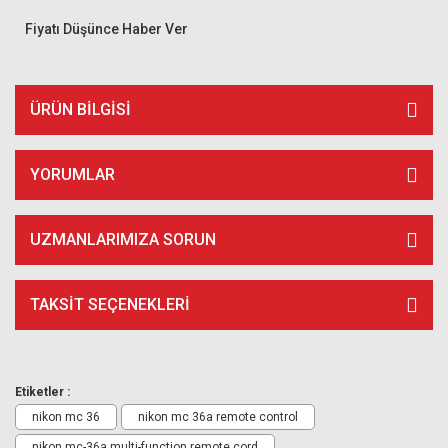
Fiyatı Düşünce Haber Ver
ÜRÜN BILGISI
YORUMLAR
UZMANLARIMIZA SORUN
TAKSIT SEÇENEKLERI
Etiketler :
nikon mc 36
nikon mc 36a remote control
nikon mc-36a multi-function remote cord