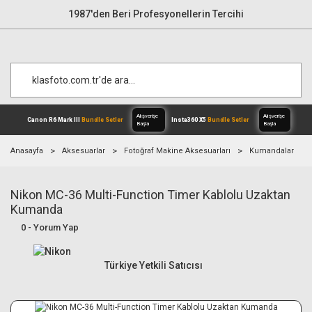
1987'den Beri Profesyonellerin Tercihi
Anasayfa
Aksesuarlar
Fotoğraf Makine Aksesuarları
Kumandalar
Nikon MC-36 Multi-Function Timer Kablolu Uzaktan
Alışverişe
Canon R6 Mark III
Bundle Setler
Inst
Başla
Kumanda
0 - Yorum Yap
Türkiye Yetkili Satıcısı