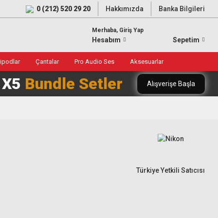
0 (212) 520 29 20
Hakkımızda
Banka Bilgileri
Merhaba, Giriş Yap
Hesabım
Sepetim
ripodlar
Çantalar
Pro Audio Ses
Aksesuarlar
0 X5
Bundle Setler
Alışverişe Başla
Türkiye Yetkili Satıcısı