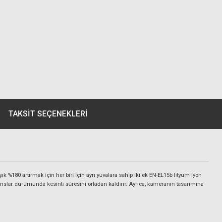
TAKSIT SEÇENEKLERI
k %180 artırmak için her biri için ayrı yuvalara sahip iki ek EN-EL15b lityum iyon
kanslar durumunda kesinti süresini ortadan kaldırır. Ayrıca, kameranın tasarımına