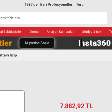
1987'den Beri Profesyonellerin Tercihi
l Sabitleyiciler
Drone
Aksiyon Kameraları
Stüdyo & Işık
T
tler
Insta36
Alışverişe Başla
ttery Grip
7.882,92 TL