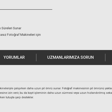
 Süreleri Sunar
ynasız Fotoğraf Makineleri için
YORUMLAR
UZMANLARIMIZA SORUN
makineleriyle çalışırken daha uzun pil ömrü sunar. Fotoğraf makinesinin pil ömrünü yaklaşı
rilmesine izin verir, bu da kayıt işleminin daha uzun sürmesi veya uzun hızlandırılmış se
en tutuşta şarjı destekler.