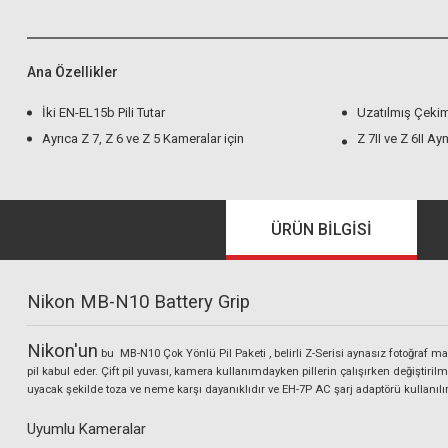
Ana Özellikler
İki EN-EL15b Pili Tutar
Uzatılmış Çekim
Ayrıca Z 7, Z 6 ve Z 5 Kameralar için
Z 7II ve Z 6II A
ÜRÜN BILGISI
Nikon MB-N10 Battery Grip
Nikon'un
bu
MB-N10 Çok Yönlü Pil Paketi
, belirli Z-Serisi aynasız fotoğraf 
pil kabul eder. Çift pil yuvası, kamera kullanımdayken pillerin çalışırken değişti
uyacak şekilde toza ve neme karşı dayanıklıdır ve EH-7P AC şarj adaptörü kullanılırk
Uyumlu Kameralar