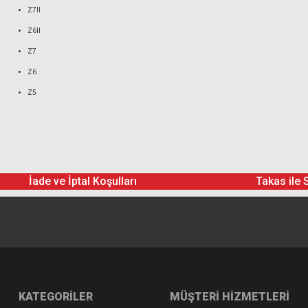
Z7II
Z6II
Z7
Z6
Z5
İade ve İptal Koşulları
Takas ile 
KATEGORİLER
MÜŞTERİ HİZMETLERİ