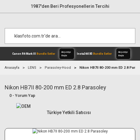
1987'den Beri Profesyonellerin Tercihi
Anasayfa
LENS
Parasoley-Hood
Nikon HB7II 80-200 mm ED 2.8 Paras
Nikon HB7II 80-200 mm ED 2.8 Parasoley
Alışverişe
Canon R6 Mark III
Bundle Setler
Inst
Başla
0 - Yorum Yap
Türkiye Yetkili Satıcısı