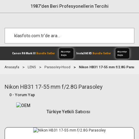
1987'den Beri Profesyonellerin Tercihi
Anasayfa
LENS
Parasoley-Hood
Nikon HB31 17-55 mm f/2.8G Paraso
Nikon HB31 17-55 mm f/2.8G Parasoley
Alışverişe
Canon R6 Mark III
Bundle Setler
Inst
Başla
0 - Yorum Yap
Türkiye Yetkili Satıcısı