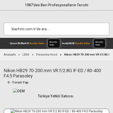
1987'den Beri Profesyonellerin Tercihi
Anasayfa
LENS
Parasoley-Hood
Nikon HB29 70-200 mm VR f/2.8G IF-E
Nikon HB29 70-200 mm VR f/2.8G IF-ED / 80-400
Alışverişe
Canon R6 Mark III
Bundle Setler
Inst
Başla
F4.5 Parasoley
0 - Yorum Yap
Türkiye Yetkili Satıcısı